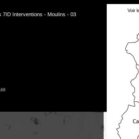
Voir 
s 7ID Interventions - Moulins - 03
169