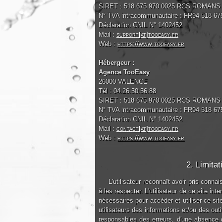
SIRET : 518 675 970 0025 RCS ROMAN
N° TVA intracommunautaire : FR94 518 67
Déclaration CNIL N° 1402452
Mail :
support[at]tooeasy.fr
Web :
https://www.tooeasy.fr
Hébergeur :
Agence TooEasy
26000 VALENCE
Tél : 04.26.50.56.88
SIRET : 518 675 970 0025 RCS ROMAN
N° TVA intracommunautaire : FR94 518 67
Déclaration CNIL N° 1402452
Mail :
contact[at]tooeasy.fr
Web :
https://www.tooeasy.fr
2. Limitat
L'utilisateur reconnaît avoir pris conna
à les respecter. L'utilisateur de ce site i
nécessaires pour accéder et utiliser ce sit
utilisateurs des informations et/ou des outi
responsables des erreurs, d'une absence d