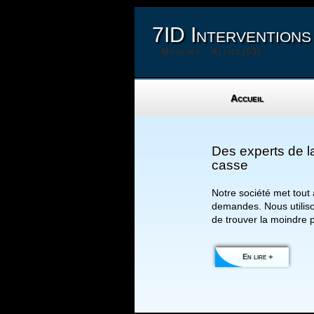
7ID Interventions
- Moulins - Allier(03)
Accueil
Des experts de l
casse
Notre société met tout 
demandes. Nous utiliso
de trouver la moindre pe
En lire +