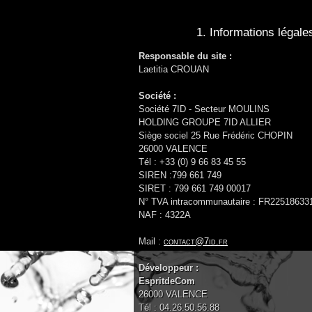
1. Informations légale
Responsable du site :
Laetitia CROUAN
Société :
Société 7ID - Secteur MOULINS
HOLDING GROUPE 7ID ALLIER
Siège sociel 25 Rue Frédéric CHOPIN
26000 VALENCE
Tél : +33 (0) 9 66 83 45 55
SIREN :799 661 749
SIRET : 799 661 749 00017
N° TVA intracommunautaire : FR22518633
NAF : 4322A
Mail :
contact@7id.fr
Développeur :
EspritdeCom
26000 VALENCE
Tél : 04.26.50.56.88