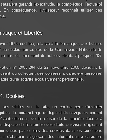
sauraient garantir l'exactitude, la complétude, l'actualité
 En conséquence, l'utilisateur reconnaît utiliser ces
ive.
matique et Libertés
vier 1978 modifiée, relative à l'informatique, aux fichiers
t d'une déclaration auprès de la Commission Nationale de
 au titre du traitement de fichiers clients / prospect NS-
ibération n° 2005-284 du 22 novembre 2005 décidant la
fusant ou collectant des données à caractère personnel
cadre d'une activité exclusivement personnelle.
4. Cookies
e ses visites sur le site, un cookie peut s'installer
ation. Le paramétrage du logiciel de navigation permet
éventuellement, de la refuser de la manière décrite à
teur dispose de l'ensemble des droits susvisés s'agissant
niquées par le biais des cookies dans les conditions
nt s'abstenir, s'agissant des informations à caractère