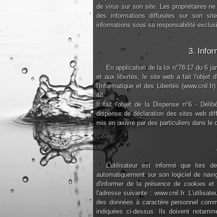
de virus sur son site. Les propriétaires ne 
des informations diffusées sur son site.
informations sous sa responsabilité exclus
3. Infor
En application de la loi n°78-17 du 6 jan
et aux libertés, le site web a fait l'obje
l'Informatique et des Libertés (www.cnil.fr)
48.
Il fait l'objet de la Dispense n°6 - Dél
dispense de déclaration des sites web dif
mis en œuvre par des particuliers dans le 
L'utilisateur est informé que lors d
automatiquement sur son logiciel de navig
d'informer de la présence de cookies et 
l'adresse suivante : www.cnil.fr. L'utilisa
des données à caractère personnel commu
indiquées ci-dessus. Ils doivent notamme